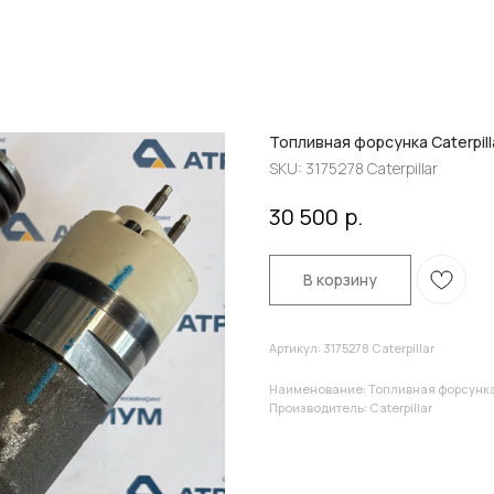
Топливная форсунка Caterpill
SKU:
3175278 Caterpillar
р.
30 500
В корзину
Артикул: 3175278 Caterpillar
Наименование: Топливная форсунка 
Производитель: Caterpillar