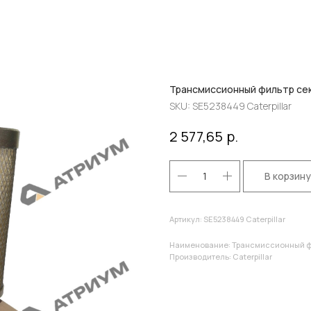
Трансмиссионный фильтр секц
SKU:
SE5238449 Caterpillar
р.
2 577,65
В корзину
Артикул: SE5238449 Caterpillar
Наименование: Трансмиссионный фил
Производитель: Caterpillar