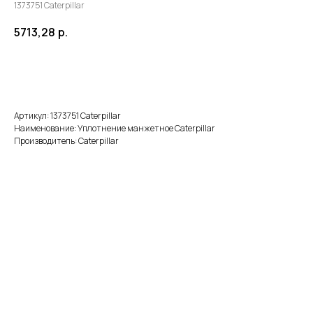
1373751 Caterpillar
5713,28
р.
В корзину
Артикул: 1373751 Caterpillar
Наименование: Уплотнение манжетное Caterpillar
Производитель: Caterpillar