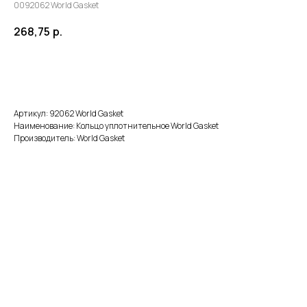
0092062 World Gasket
268,75
р.
В корзину
Артикул: 92062 World Gasket
Наименование: Кольцо уплотнительное World Gasket
Производитель: World Gasket