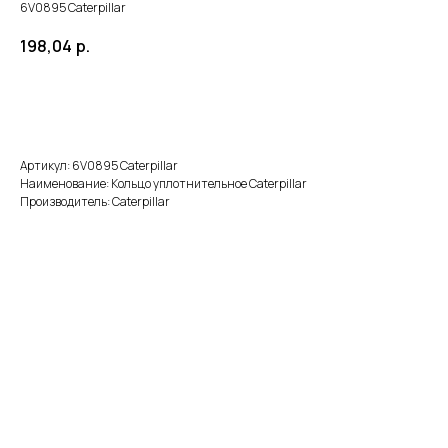
6V0895 Caterpillar
198,04
р.
В корзину
Артикул: 6V0895 Caterpillar
Наименование: Кольцо уплотнительное Caterpillar
Производитель: Caterpillar