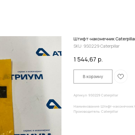
Штифт-наконечник Caterpilla
SKU:
9S0229 Caterpillar
р.
1 544,67
В корзину
Артикул: 9S0229 Caterpillar
Наименование: Штифт-наконечник Ca
Производитель: Caterpillar